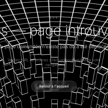
404
s — page introuv
La page demandée n’existe pas ou a été déplacée
Vérifiez l’URL ou revenez à l’accueil pour poursuivre votre
navigation.
Retour à l'accueil