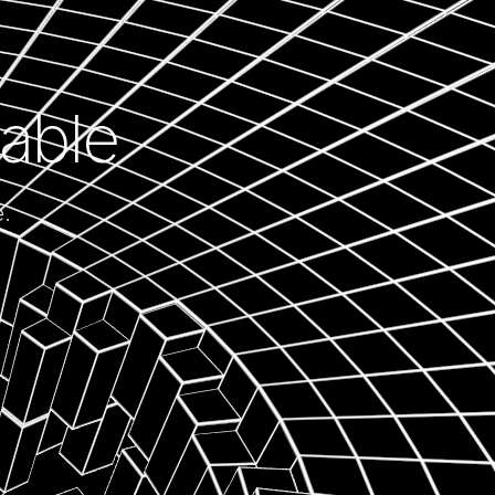
able
.